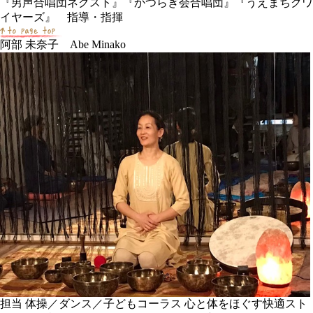
『男声合唱団ネクスト』『かつらぎ会合唱団』『うえまちクワ
イヤーズ』 指導・指揮
阿部 未奈子 Abe Minako
担当
体操／ダンス／子どもコーラス 心と体をほぐす快適スト