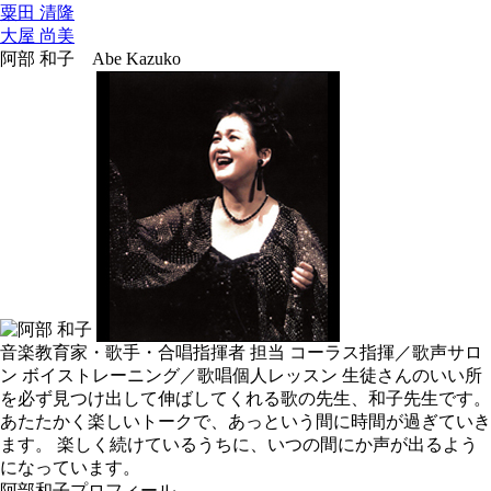
粟田 清隆
大屋 尚美
阿部 和子 Abe Kazuko
音楽教育家・歌手・合唱指揮者
担当
コーラス指揮／歌声サロ
ン ボイストレーニング／歌唱個人レッスン 生徒さんのいい所
を必ず見つけ出して伸ばしてくれる歌の先生、和子先生です。
あたたかく楽しいトークで、あっという間に時間が過ぎていき
ます。 楽しく続けているうちに、いつの間にか声が出るよう
になっています。
阿部和子プロフィール