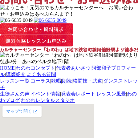
HOME
|
わのわコンセプト
|
代表者あいさつ
|
阿部和子プロフィー
ル
|
講師紹介
|
よくある質問
レッスン一覧
|
コーラス
|
歌唱
|
朗読
|
格闘技・武道
|
ダンスストレッ
チ
生徒さんの声
|
イベント情報
|
発表会レポート
|
レッスン風景
|
わの
わブログ
|
わのわレンタルスタジオ