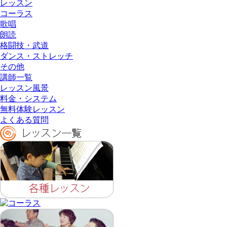
レッスン
コーラス
歌唱
朗読
格闘技・武道
ダンス・ストレッチ
その他
講師一覧
レッスン風景
料金・システム
無料体験レッスン
よくある質問