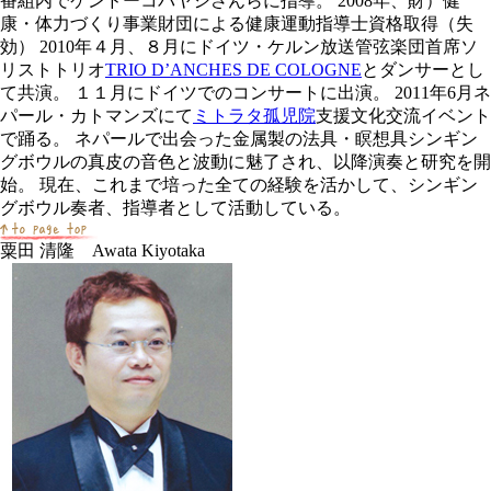
番組内でケンドーコバヤシさんらに指導。 2008年、財）健
康・体力づくり事業財団による健康運動指導士資格取得（失
効） 2010年４月、８月にドイツ・ケルン放送管弦楽団首席ソ
リストトリオ
TRIO D’ANCHES DE COLOGNE
とダンサーとし
て共演。 １１月にドイツでのコンサートに出演。 2011年6月ネ
パール・カトマンズにて
ミトラタ孤児院
支援文化交流イベント
で踊る。 ネパールで出会った金属製の法具・瞑想具シンギン
グボウルの真皮の音色と波動に魅了され、以降演奏と研究を開
始。 現在、これまで培った全ての経験を活かして、シンギン
グボウル奏者、指導者として活動している。
粟田 清隆 Awata Kiyotaka