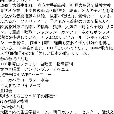
1949年大阪生まれ。 府立大手前高校、神戸大を経て佛教大教
育学科卒業、小学校教諭免状取得後、結婚。３人の子どもを育
てながら音楽活動を開始。 抜群の歌唱力、愛情とユーモアあ
ふれるパーソナリティー。 子どもから高齢の方まで幅広い年
齢層を対象に合唱団の指導・指揮、人気の「阿部和子歌声サロ
ン」で童謡・唱歌・シャンソン・カンツォーネからポップス・
演歌を指導している。 年末にはリッツカールトンホテルにて
ショーを開催。 作詞・作曲・編曲も数多く手がけ好評を博し
ている。 ’03年自作曲集・CD『古い木のうた』、’04年“歌う旅
人”阿部和子心の旅『美しい日本の歌』リリース。
わのわでの活動
TFC帝塚山ファミリー合唱団 指導顧問
女声合唱団 アンサンブル・アベニュー
混声合唱団AVECハーモニー
ア・カペラコーラス一水会
うえまちクワイヤーズ
童唱会
独唱のよろこび〜和子の部屋〜
ほか指導／指揮
その他の活動
大阪市内の生涯学習ルーム、朝日カルチャーセンター、近鉄文