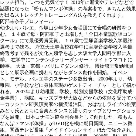
レッチ担当。 いつも元気です！ 2010年に新聞やテレビなどで
話題になった「粉もんマンボ体操」の考案者で、きちんと効果
が出るストレッチとトレーニング方法を教えてくれます。
阿部未奈子プロフィール
幼少よりバレエ、帝塚山少年少女合唱団にて合唱の研鑽をつ
む。 １４歳で母・阿部和子と出場した「全日本童謡歌唱コン
クール」にて最優秀賞受賞。 １６歳で宝塚音楽学校入学最終
選考まで残る。 府立天王寺高校在学中に宝塚音楽学校入学最
終選考まで残るが文化人類学を志し大阪大学人間科学部に入
学。 在学中にコンテンポラリーダンサー・サイトウマコトに
師事。 大阪・京都・パリにてダンス修行。 博物館非常勤職員
として展示企画に携わりながらダンス創作を開始。 イベン
ト、モデル、バレエ等のステージ多数出演。 2000年より、幼
稚園、小学校などに身体表現のゲストティーチャーとして招か
れる。 2007年より幼稚園、学校、特別支援学校（文化庁助成
金事業）、病院、キッズプラザ大阪などからの依頼を受けてパ
ーカッション即興演奏家の横沢道治氏、おはなしライブの松葉
みどり氏とともに音楽とダンスと語りのライブとワークショッ
プを展開。 日本コナモン協会副会長として創作した「粉もん
なんぼ？マンボ体操」がDVD化を機に朝日新聞、ニュース番
組、関西テレビ番組「メイドインカンサイ」ほかで紹介され、