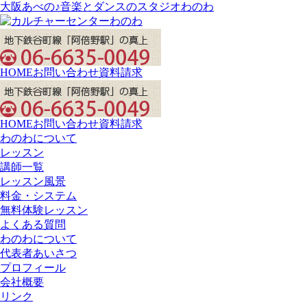
大阪あべの♪音楽とダンスのスタジオわのわ
HOME
お問い合わせ
資料請求
HOME
お問い合わせ
資料請求
わのわについて
レッスン
講師一覧
レッスン風景
料金・システム
無料体験レッスン
よくある質問
わのわについて
代表者あいさつ
プロフィール
会社概要
リンク