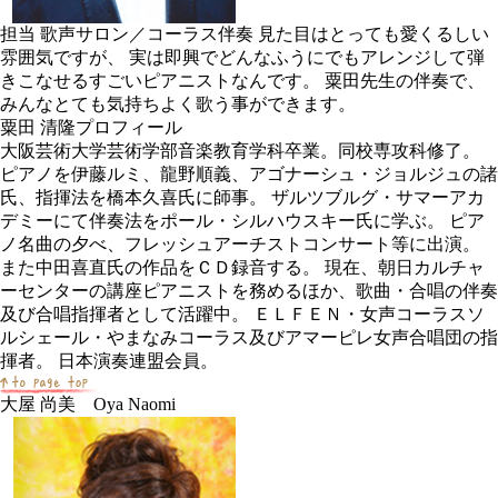
担当
歌声サロン／コーラス伴奏 見た目はとっても愛くるしい
雰囲気ですが、 実は即興でどんなふうにでもアレンジして弾
きこなせるすごいピアニストなんです。 粟田先生の伴奏で、
みんなとても気持ちよく歌う事ができます。
粟田 清隆プロフィール
大阪芸術大学芸術学部音楽教育学科卒業。同校専攻科修了。
ピアノを伊藤ルミ、龍野順義、アゴナーシュ・ジョルジュの諸
氏、指揮法を橋本久喜氏に師事。 ザルツブルグ・サマーアカ
デミーにて伴奏法をポール・シルハウスキー氏に学ぶ。 ピア
ノ名曲の夕べ、フレッシュアーチストコンサート等に出演。
また中田喜直氏の作品をＣＤ録音する。 現在、朝日カルチャ
ーセンターの講座ピアニストを務めるほか、歌曲・合唱の伴奏
及び合唱指揮者として活躍中。 ＥＬＦＥＮ・女声コーラスソ
ルシェール・やまなみコーラス及びアマーピレ女声合唱団の指
揮者。 日本演奏連盟会員。
大屋 尚美 Oya Naomi