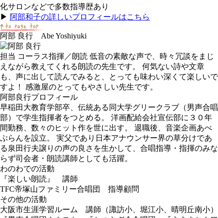
化サロンなどで多数指導歴あり
▶
阿部和子の詳しいプロフィールはこちら
阿部 良行 Abe Yoshiyuki
担当
コーラス指揮／朗読 低音の素敵な声で、時々冗談をまじ
えながら教えてくれる朗読の先生です。 何気ない詩や文章
も、声に出して読んでみると、とっても味わい深くて楽しいで
すよ！ 感激屋のとってもやさしい先生です。
阿部良行プロフィール
早稲田大教育学部卒、伝統ある同大学グリークラブ（男声合唱
部）で学生指揮者をつとめる。 洋画配給会社宣伝部に３０年
間勤務、数々のヒット作を世に出す。 退職後、音楽企画あべ
ぷらんを設立。 実父であり日本アナウンサー界の草分けであ
る泉田行夫譲りの声の良さを生かして、合唱指導・指揮のみな
らず司会者・朗読講師としても活躍。
わのわでの活動
『楽しい朗読』 講師
TFC帝塚山ファミリー合唱団 指導顧問
その他の活動
大阪市生涯学習ルーム 講師（諏訪小、堀江小、晴明丘南小）