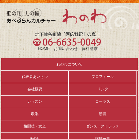
HOME
お問い合わせ
資料請求
わのわについて
代表者あいさつ
プロフィール
会社概要
リンク
レッスン
コーラス
歌唱
朗読
格闘技・武道
ダンス・ストレッチ
その他
講師一覧