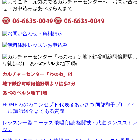
HOME
|
わのわコンセプト
|
代表者あいさつ
|
阿部和子プロフィ
ール
|
講師紹介
|
よくある質問
レッスン一覧
|
コーラス
|
歌唱
|
朗読
|
格闘技・武道
|
ダンスストレ
ッチ